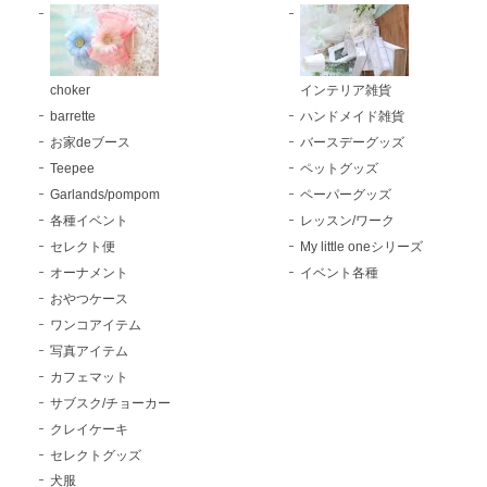
choker
インテリア雑貨
barrette
ハンドメイド雑貨
お家deブース
バースデーグッズ
Teepee
ペットグッズ
Garlands/pompom
ペーパーグッズ
各種イベント
レッスン/ワーク
セレクト便
My little oneシリーズ
オーナメント
イベント各種
おやつケース
ワンコアイテム
写真アイテム
カフェマット
サブスク/チョーカー
クレイケーキ
セレクトグッズ
犬服